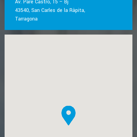
Av. Pare Castro, 15 – Bj
43540, San Carles de la Ràpita,
Tarragona