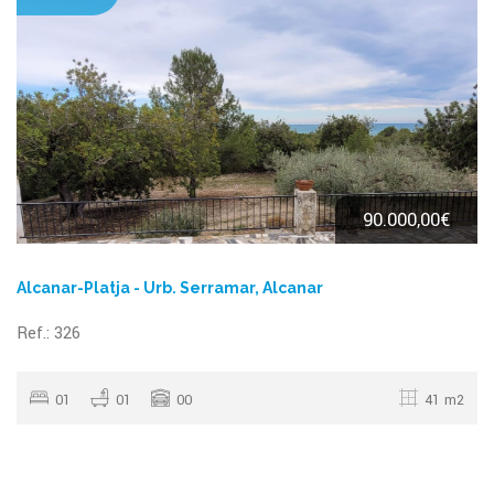
90.000,00€
Alcanar-Platja - Urb. Serramar, Alcanar
Ref.: 326
01
01
00
41 m2