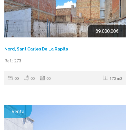
89.000,00€
Nord, Sant Carles De La Rapita
Ref.: 273
00
00
00
170 m2
Venta