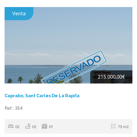
Venta
215.000,00€
Caprabo, Sant Carles De La Rapita
Ref.: 354
02
02
01
79 m2