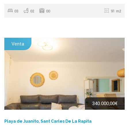
03
02
00
91 m2
Venta
340.000,00€
Playa de Juanito, Sant Carles De La Rapita