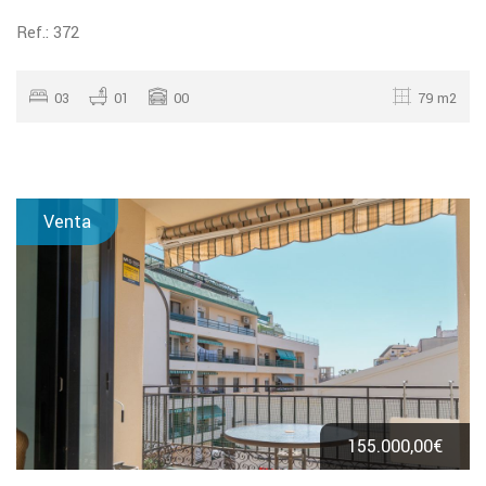
Ref.: 372
03
01
00
79 m2
Venta
155.000,00€