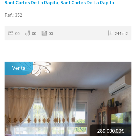
Sant Carles De La Rapita, Sant Carles De La Rapita
Ref.: 352
00
00
00
244 m2
Venta
289.000,00€