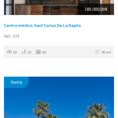
185.000,00€
Centro médico, Sant Carles De La Rapita
Ref.: 373
03
02
00
98 m2
Venta