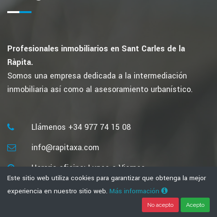
Profesionales inmobiliarios en Sant Carles de la
Ràpita.
Somos una empresa dedicada a la intermediación
inmobiliaria así como al asesoramiento urbanístico.
Llámenos +34 977 74 15 08
info@rapitaxa.com
Horario oficina: Lunes a Viernes
Este sitio web utiliza cookies para garantizar que obtenga la mejor
9:00 a 13:00 hrs y 17:00 a 19:00 hrs
experiencia en nuestro sitio web.
Más información
Sábados: 10:00 a 13:00 hrs
No acepto
Acepto