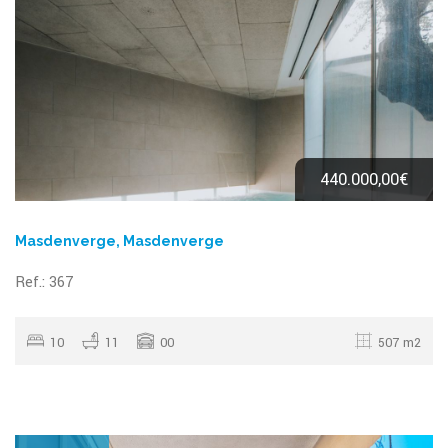
440.000,00€
Masdenverge, Masdenverge
Ref.: 367
10
11
00
507 m2