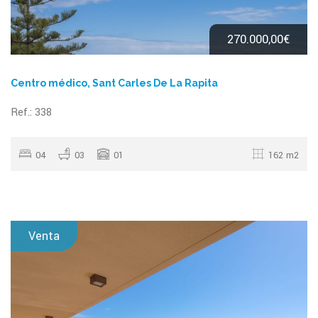
270.000,00€
Centro médico, Sant Carles De La Rapita
Ref.: 338
04
03
01
162 m2
Venta