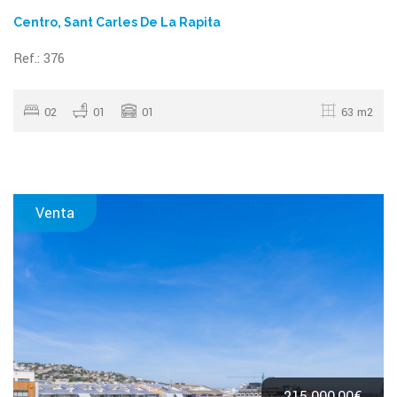
Centro, Sant Carles De La Rapita
Ref.: 376
02
01
01
63 m2
Venta
215.000,00€