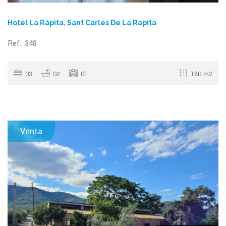
Hotel La Rápita, Sant Carles De La Rapita
Ref.: 348
03
02
01
180 m2
Venta