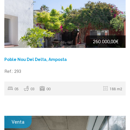
260.000,00€
Poble Nou Del Delta, Amposta
Ref.: 293
05
03
00
188 m2
Venta