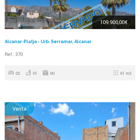
109.900,00€
Alcanar-Platja - Urb. Serramar, Alcanar
Ref.: 370
02
01
00
61 m2
Venta