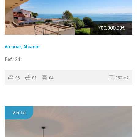
700.000,00€
Alcanar, Alcanar
Ref.: 241
06
03
04
350 m2
Venta