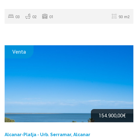
03
02
01
93 m2
Venta
154.900,00€
Alcanar-Platja - Urb. Serramar, Alcanar