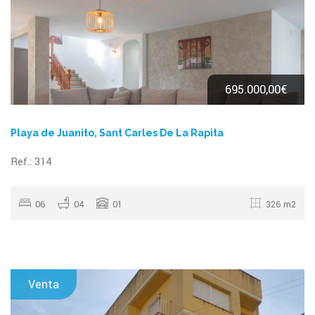
695.000,00€
Playa de Juanito, Sant Carles De La Rapita
Ref.: 314
06
04
01
326 m2
Venta