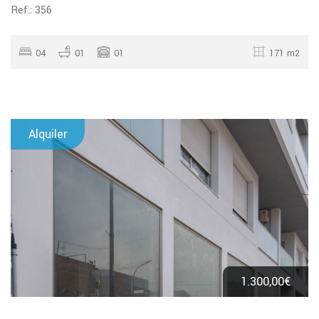
Ref.: 356
04
01
01
171 m2
Alquiler
1.300,00€