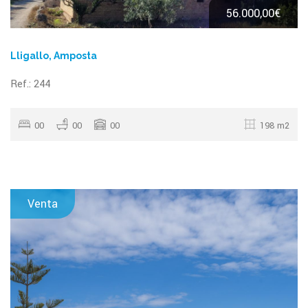
56.000,00€
Lligallo, Amposta
Ref.: 244
00
00
00
198 m2
Venta