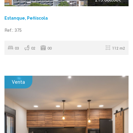
Estanque, Peñiscola
Ref.: 375
03
02
00
112 m2
Venta