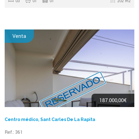
03
01
01
202 m2
Venta
187.000,00€
Centro médico, Sant Carles De La Rapita
Ref.: 361